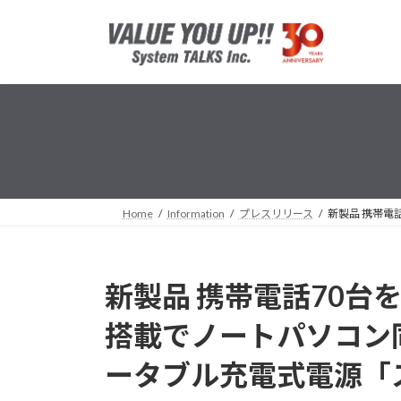
コ
ナ
ン
ビ
テ
ゲ
ン
ー
ツ
シ
へ
ョ
ス
ン
キ
に
ッ
移
プ
動
Home
Information
プレスリリース
新製品 携帯電
新製品 携帯電話70台
搭載でノートパソコン
ータブル充電式電源「