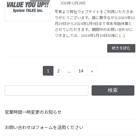
2023年12月28日
平素より弊社ウェブサイトをご利用いただきあ
りがとうございます。誠に勝手ながら2023年12
月29日から2024年1月9日まで年末年始休業と
させていただきます。期間中のお問い合わせに
つきましては、2024年1月10日以降に […]
続きを読む
投
1
2
…
14
»
固
固
固
定
定
定
稿
ペ
ペ
ペ
ー
ー
ー
の
検索
ジ
ジ
ジ
ペ
ー
営業時間一時変更のお知らせ
ジ
お問い合わせはフォームを活用ください
送