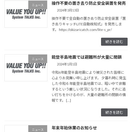
操作不要の置き去り防止安全装置を発売
ニュース
2024年3月13日
操作不要で全自動の置き去り防止安全装置「置
き去りキャッチLITE自動検知式」を発売しま
す。 https://okizaricatch.com/lite-s_pr/
続きを読む
能登半島地震では避難所が大量に閉鎖
ニュース
2024年1月1日
令和6年能登半島地震により被災された皆様に
心よりお見舞い申し上げます。 夕暮れ時に発生
した令和６年能登半島地震では、暗い中で非難
するという厳しい状況になりました。それに追
い打ちをかけるのが、大量の避難所の閉鎖の情
報です。 […]
続きを読む
年末年始休業のお知らせ
ニュース