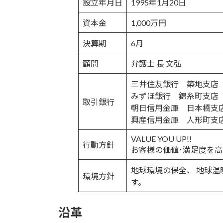
設立年月日
1995年1月20日
資本金
1,000万円
決算期
6月
顧問
弁護士 長 文弘
三井住友銀行 築地支
みずほ銀行 錦糸町支
取引銀行
朝日信用金庫 日本橋支
興産信用金庫 人形町支
VALUE YOU UP!!
行動方針
お客様の価値･満足度を
地球環境の保全、 地球
環境方針
す。
沿革