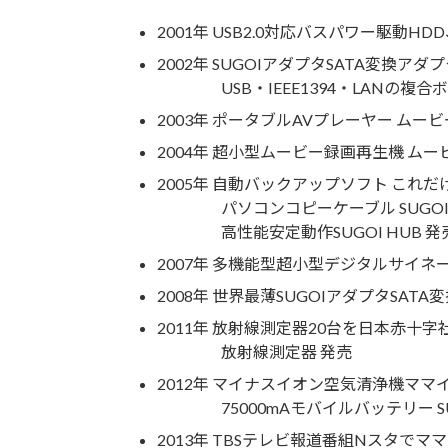
2001年 USB2.0対応バスパワー駆動HD
2002年 SUGOIアダプタSATA変換アダプ
USB・IEEE1394・LANの複合ボード S
2003年 ポータブルAVプレーヤー ムー
2004年 超小型ムービー録画再生機 ムー
2005年 自動バックアップソフト これだ
パソコンコピーケーブル SUGOI C
高性能安定動作SUGOI HUB 発
2007年 多機能型超小型デジタルサイネー
2008年 世界最薄SUGOIアダプタSATA
2011年 放射線測定器20台を日本赤十
放射線測定器 発売
2012年 マイナスイオン空気清浄機ママ
75000mAモバイルバッテリー SUGO
2013年 TBSテレビ報道番組Nスタでマ