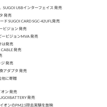
D、SUGOI USBインターフェイス 発売
タ 発売
UGOI CARD SGC-42UFL発売
ビービジョン 発売
ビービジョンMVA 発売
けは発売
ABLE 発売
売
ジ 発売
変換アダプタ 発売
字社他に寄贈
イオン 発売
IBATTERY 発売
マイオンのPM2.5除去実験を放映