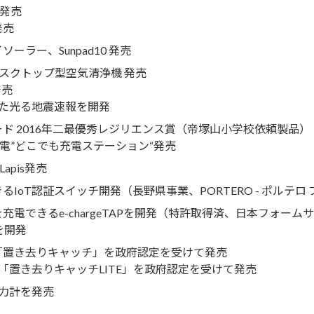
発売
発売
ーラー、Sunpad10 発売
タデスクトップ型空気清浄機 発売
発売
光る地震速報を開発
ード 2016年二最優秀レジリエンス賞（帝塚山小学校依頼製品）
どこでも充電ステーション“発売
apis発売
るIoT認証スイッチ開発（長野県事業、PORTERO - ポルテロ
を充電できるe-chargeTAPを開発（特許取得済、日本フォー
を開発
置「置き去りキャッチ」を政府認定を受けて発売
去りキャッチLITE」を政府認定を受けて発売
電力計を発売