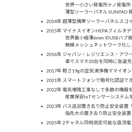
世界一小さい発電所ナノ発電所 
薄型ソーラーパネル SUNPAD 
2014年 超薄型携帯ソーラーパネルスゴイソ
2015年 マイナスイオンHEPAフィル
世界最小極薄6mm のUSBハブ
無線メッシュネットワーク化した
2016年 ジャパン・レジリエンス・アワ
車でスマホ20台を同時に急速充電”
2017年 軽さ19gの空気清浄機ママイオンL
2021年 スマートフォンで暗号化認証でき
2022年 電気増強工事なしで多数の機器
産業保安IoTセンサーシステム
2023年 バス送迎置き去り防止安全装
指先大の置き去り防止安全装置「置き
2025年 2チャネル同時測定可能な直流