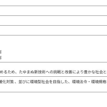
店
店
店
店
高めるため、たゆまぬ新技術への挑戦と改善により豊かな社会と
温暖化対策 、並びに環境型社会を目指した、環境法令・環境規