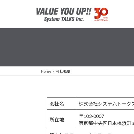
コ
ナ
ン
ビ
テ
ゲ
ン
ー
ツ
シ
へ
ョ
ス
ン
キ
に
ッ
移
プ
動
Home
会社概要
会社名
株式会社システムトーク
〒103-0007
所在地
東京都中央区日本橋浜町3-3