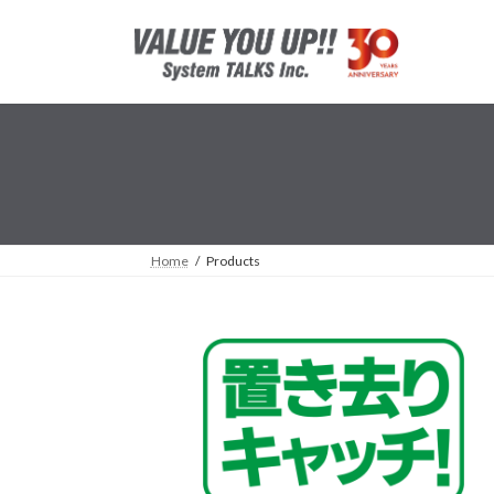
コ
ナ
ン
ビ
テ
ゲ
ン
ー
ツ
シ
へ
ョ
ス
ン
キ
に
ッ
移
プ
動
Home
Products