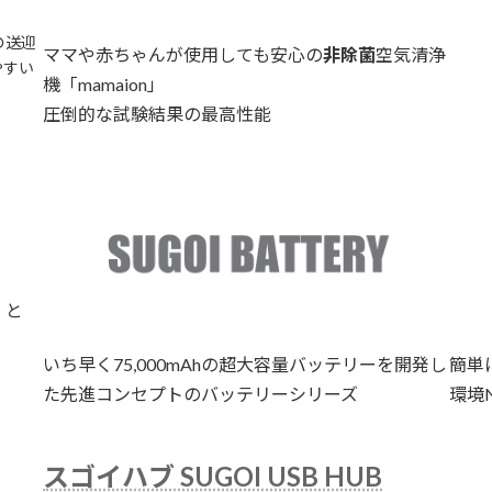
の送迎
ママや赤ちゃんが使用しても安心の
非除菌
空気清浄
やすい
機「mamaion」
圧倒的な試験結果の最高性能
」と
いち早く75,000mAhの超大容量バッテリーを開発し
簡単
た先進コンセプトのバッテリーシリーズ
環境
スゴイハブ SUGOI USB HUB