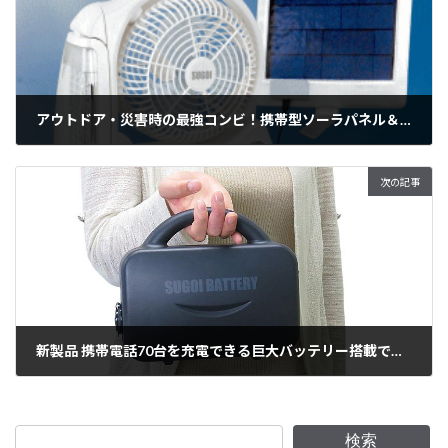
アウトドア・災害時の最強コンビ！携帯型ソーラパネル＆多機能充電型扇風機「SUGOI ECOセット」新登場！SS-512EC/DX 電源がなくても安心！太陽エネルギーを使いこなす！
2012年6月25日
次の記事
新製品 携帯電話70台を充電できる巨大バッテリー搭載でノートパソコン同等の軽量化を実現！小型ポータブル充電式電源「スゴイバッテリー」発売
2012年11月8日
検索