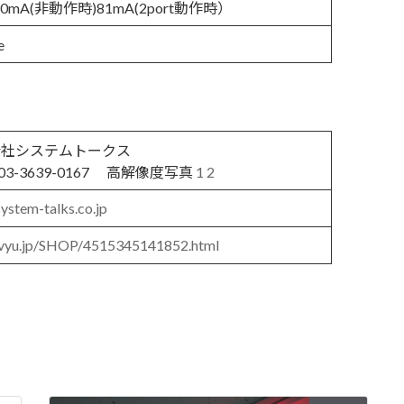
0mA(非動作時)81mA(2port動作時）
e
会社システムトークス
03-3639-0167 高解像度写真
1
2
ystem-talks.co.jp
//vyu.jp/SHOP/4515345141852.html