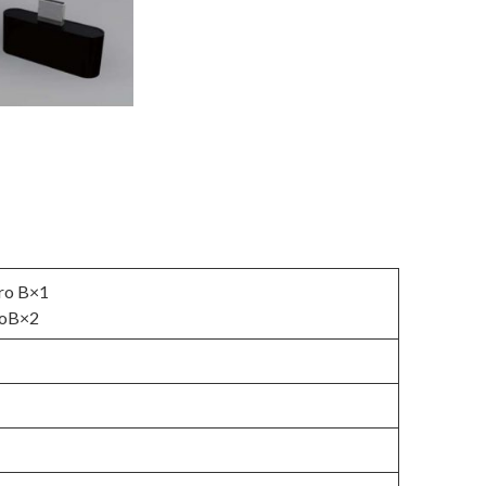
o B×1
oB×2