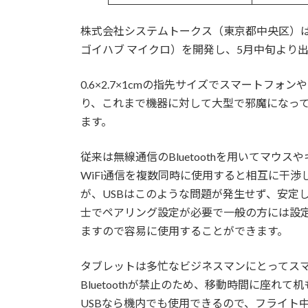
株式会社システムトークス（東京都中央区）は、世界
ゴイハブ マイクロ）を開発し、5月中旬より
0.6×2.7×1cmの指先サイズでスマートフ
り、これまで機器に対して大型で邪魔になって
ます。
従来は無線通信のBluetoothを用いてマウスや
WiFi通信を複数同時に使用すると相互に干
が、USBはこのような問題が発生せず、安定して
士でペアリング設定が必要で一般の方には設定
ますので容易に使用することができます。
タブレットは多忙なビジネスマンにとってス
Bluetoothが禁止のため、移動時間に座
USBなら機内でも使用できるので、フライト