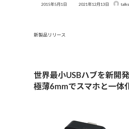
最
2015年5月1日
2021年12月13日
talk
終
更
新
日
時
新製品リリース
:
世界最小USBハブを新開発！
極薄6mmでスマホと一体化。