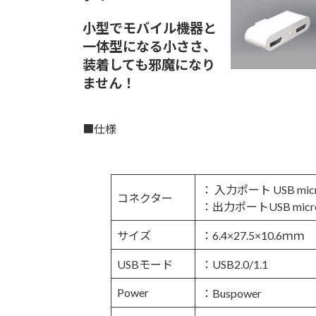
小型でモバイル機器と
一体型になる小ささ、
装着しても邪魔になり
ません！
■仕様
： 入力ポート USB micr
コネクター
：出力ポートUSB micr
サイズ
：6.4×27.5×10.6ｍｍ
USBモード
：USB2.0/1.1
Power
：Buspower