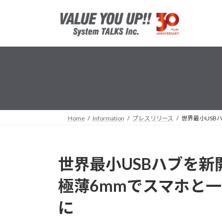
コ
ナ
ン
ビ
テ
ゲ
ン
ー
ツ
シ
へ
ョ
ス
ン
キ
に
ッ
移
プ
動
Home
Information
プレスリリース
世界最小USBハ
世界最小USBハブを新開
極薄6mmでスマホと一体
に