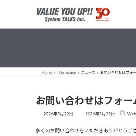
コ
ナ
ン
ビ
テ
ゲ
ン
ー
ツ
シ
へ
ョ
ス
ン
キ
に
ッ
移
プ
動
Home
Information
ニュース
お問い合わせはフォ
お問い合わせはフォー
最
2026年5月29日
2026年5月29日
We
終
更
多くのお問い合わせをいただきありがとうご
新