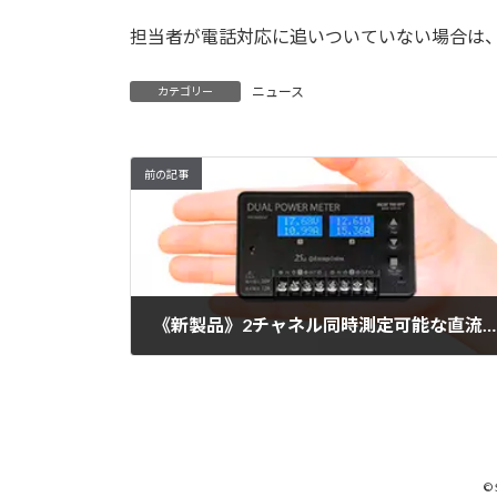
日
時
担当者が電話対応に追いついていない場合は
:
ニュース
カテゴリー
前の記事
《新製品》2チャネル同時測定可能な直流電力計を7,980円で新発売！
2025年10月31日
©