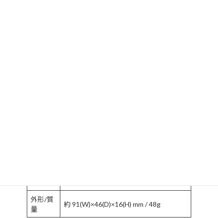
サポートはWindows、Macの現行バージョンのみ
インタ
USB 2.0 / 1.1 USB3.0でも使用できますが
ーフェ
速度はUSB2.0になります
イス
最大転
480Mbps,12Mbps,1.5Mbps
送速度
1ポート 1400mA（ポート1,2）、
2500mA（ポート3,4）
USBバ
全ポート合計 4000mA（ ACアダプタ使
スパワ
用時）、
ー
3500mA（電源補助ケーブル使用時）、
2000mA（バスパワー時）
コネク
Type Mini-B（Up）×１,
タ形状
TypeA（Down）×4
環境・
RoHS対応、鉛不使用、難燃性材質使用
安全性
外形/質
約 91(W)×46(D)×16(H) mm / 48g
量