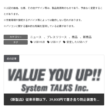
※上記の価格、仕様、その他デザイン等は、製品発表時のものであり、予告なく変更するこ
とがあります。
※作業環境や接続するデバイス等によっては動作しない恐れがあります。
※パソコンに関する基本的な知識を習得している必要があります。
ニュース
、
プレスリリース
、
商品
、
新商品
カテゴリー
USB HUB
USBハブ
安定したUSBハブ
タグ
前の記事
《新製品》従来半額以下、39,800円で置き去り防止装置を新発売：ミニバンに最適な超小型サイズ／置き去りキャッチ
2023年12月14日