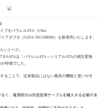
長
ブをパラレルATA（Ultra
アダプタ（SATA-TR150BMS）を新発売いたします。
A
シリーズ
」
タSATAは「
パラレルATA⇔シリアルATAの相互変換
のが特徴でした。
に特化することで、従来製品にはない最高の機能と使いやす
かなく、電源部分は別途変換ケーブルを購入する必要があ
が煩雑になり、安定性・信頼性に不安がありました。