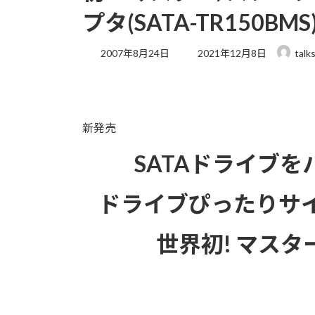
プタ(SATA-TR150B
最
2007年8月24日
2021年12月8日
talk
終
更
新
日
時
新発売
:
SATAドライブ
ドライブぴったりサイ
世界初! マスタ