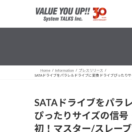
コ
ナ
ン
ビ
テ
ゲ
ン
ー
ツ
シ
へ
ョ
ス
ン
キ
に
ッ
移
プ
動
Home
Information
プレスリリース
SATAドライブをパラレルドライブに変換 ドライブぴったりサイ
SATAドライブをパラ
ぴったりサイズの信号
初！マスター/スレーブ