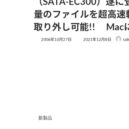
（SATA-EC300）遂
量のファイルを超高速転
取り外し可能!! Mac
最
2006年10月27日
2021年12月8日
tal
終
更
新
日
時
:
新製品