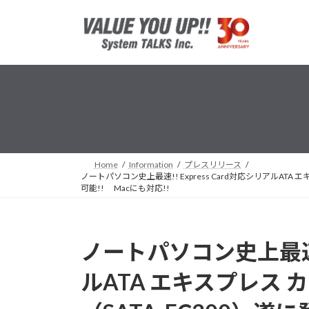
コ
ナ
ン
ビ
テ
ゲ
ン
ー
ツ
シ
へ
ョ
ス
ン
キ
に
ッ
移
プ
動
Home
Information
プレスリリース
ノートパソコン史上最速!! Express Card対応シリアルATA
可能!! Macにも対応!!
ノートパソコン史上最速!! 
ルATA エキスプレス カ