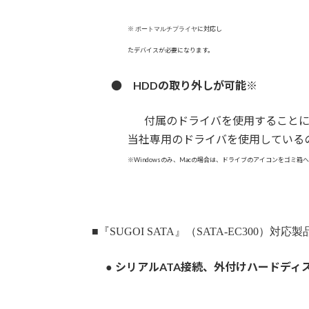
※
に対応し
ポートマルチプライヤ
たデバイスが必要になります。
●
HDDの取り外しが可能
※
付属のドライバを使用することによっ
当社専用のドライバを使用しているので
※Windowsのみ、Macの場合は、ドライブのアイコンをゴミ
■『SUGOI SATA』（SATA-EC300）対
シリアルATA接続、外付けハードディ
●