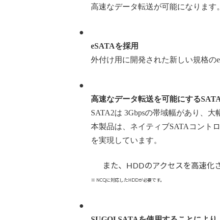
高速なデータ転送が可能になります
●
eSATAを採用
外付け用に開発された新しい規格のe
●
高速なデータ転送を可能にするSAT
SATA2は 3Gbpsの帯域幅があり
本製品は、ネイティブSATAコント
を実現しています。
また、HDDのアクセスを高速化させ
※ NCQに対応したHDDが必要です。
●
SUGOI SATAを使用することに