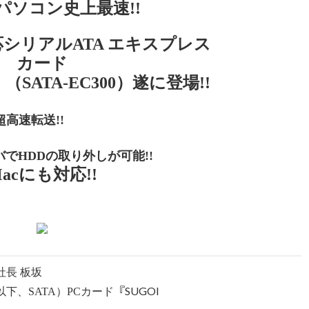
パソコン史上最速!!
rd対応シリアルATA エキスプレス
カード
』（SATA-EC300）遂に登場!!
高速転送!!
でHDDの取り外しが可能!!
acにも対応!!
社長 板坂
『SUGOI
以下、SATA）PCカード