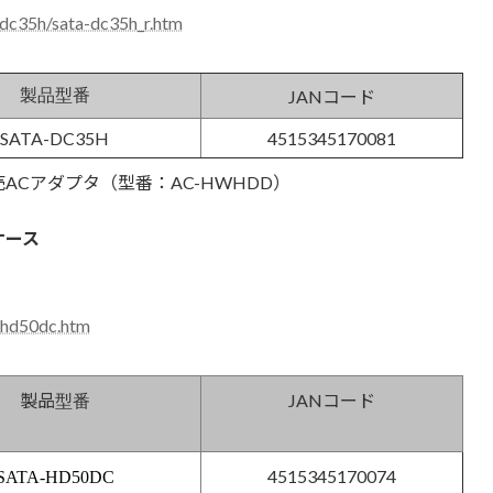
/dc35h/sata-dc35h_r.htm
製品型番
JANコード
SATA-DC35H
4515345170081
Cアダプタ（型番：AC-HWHDD）
ケース
a-hd50dc.htm
製品
JANコード
型番
4515345170074
SATA-HD50DC