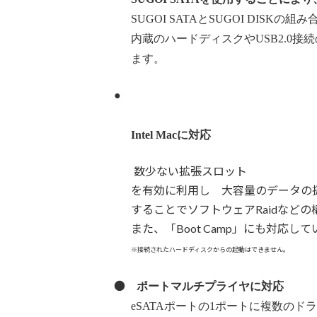
SUGOI SATAとSUGOI DI
内蔵のハードディスクやUSB2.0
ます。
●
Intel Macに対応
数少ない拡張スロット
を有効に利用し 大容量のデータの
することでソフトウェアRaidなど
また、「Boot Camp」にも対応し
※接続されたハードディスクからの起動はできません。
●
ポートマルチプライヤに対応
eSATAポートの1ポートに複数の