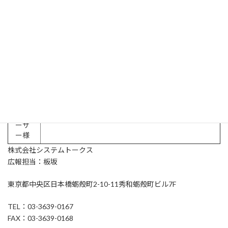
問合せ先
プレ
株式会社システムトークス
広報担当：板坂
ス関
TEL
：
03-3639-0167
高解像度写真がご必要な場合
係様
は、下記のアドレスのニュースの欄よりダウンロー
ドしてください。
https://www.system-talks.co.jp
エン
株式会社システムトークス
コンシューマ営業部
ドユ
TEL
：
03-3639-0167
ーザ
ー様
株式会社システムトークス
広報担当：板坂
東京都中央区日本橋蛎殻町2-10-11秀和蛎殻町ビル7F
TEL
：
03-3639-0167
FAX
：
03-3639-0168