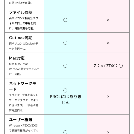
に貼り付けが可能。
ファイル同期
両パソコンで指定したフ
×
○
ォルダ同士の中身を同一
に。自動同期も可能。
Outlook同期
○
×
両パソコンのOutlookデ
ータを同一に。
Mac対応
Mac-Mac、Mac-
○
Z：× / ZDX：○
Windows間でファイルコ
ピー可能。
ネットワークモ
ード
○
スゴイケーブルをネット
×
PROLにはありま
ワークアダプターのよう
せん
に使います。上級者＆特
殊用途向け。
ユーザー権限
WindowsXP/2000/2003
で管理者権限がなくても
×
○