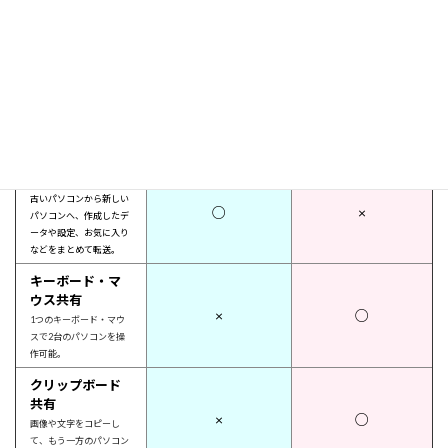
Z ：
PROLはこちら
Z DX ：
ファイルコピー
もう一方のパソコンにマ
○
○
ウス操作だけでファイル
やフォルダーをコピー
一括引越し
古いパソコンから新しい
○
×
パソコンへ、作成したデ
ータや設定、お気に入り
などをまとめて転送。
キーボード・マ
ウス共有
×
○
1つのキーボード・マウ
スで2台のパソコンを操
作可能。
クリップボード
共有
×
○
画像や文字をコピーし
て、もう一方のパソコン