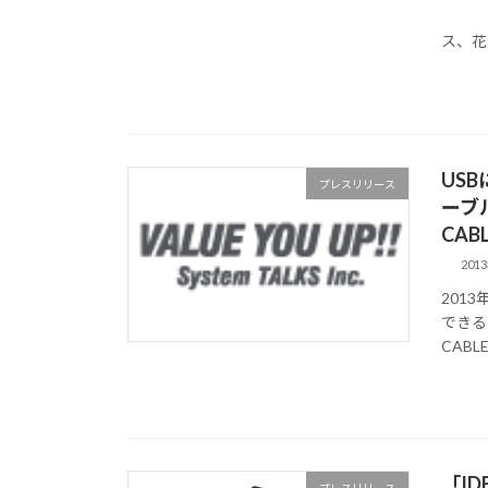
除菌
ス、花粉
USB
プレスリリース
ーブ
CAB
201
2013
できる
CABL
「I