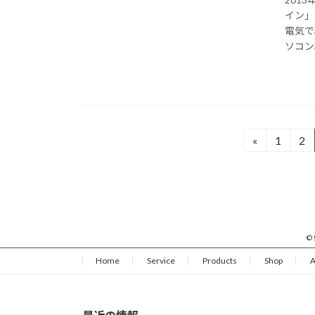
イン」
電気で
ソコン、
投
«
1
2
固
固
定
定
稿
ペ
ペ
の
ー
ー
ジ
ジ
ペ
©
ー
Home
Service
Products
Shop
A
ジ
送