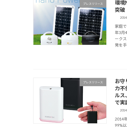
環境
プレスリリース
突破
201
家庭で
年3月
ークス
発を手が
お守
プレスリリース
力不
ルス
で実
201
201
99%