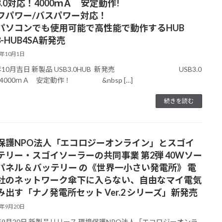
3.0対応！4000ｍＡ 安定動作!
フパワー/バスパワー対応！
パソコンでも使用可能で高性能で動作するHUB
3-HUB4SA新発売
3年10月1日
3年10月吉日 新製品 USB3.0HUB 新発売 USB3.0
4000ｍＡ 安定動作！ &nbsp […]
続きを読む
保護NPO法人「エコロジーオンライン」とスゴイ
テリー・スゴイソーラーの共同事業 第2弾 40Wソー
パネル & バッテリー の《世界一小さい発電所》 電
社のネットワーク傘下に入らない、自由なマイ電気
み出す「ナノ発電所セット Ver.2 シリーズ」新発売
3年9月20日
3年9月20日 新製品リリース 環境保護NPO法人「エコロジーオンラ