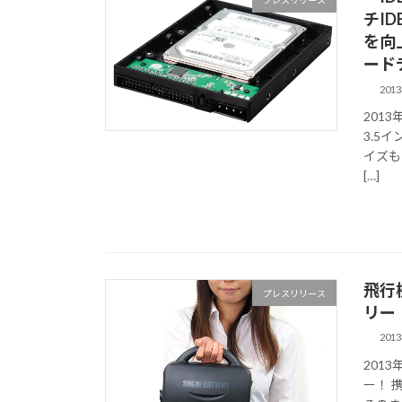
プレスリリース
チI
を向
ード
201
201
3.5
イズも
[…]
飛行
プレスリリース
リー
201
201
ー！ 