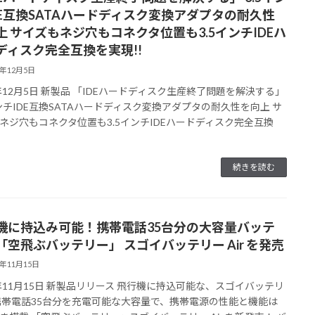
DE互換SATAハードディスク変換アダプタの耐久性
上 サイズもネジ穴もコネクタ位置も3.5インチIDEハ
ディスク完全互換を実現!!
3年12月5日
3年12月5日 新製品 「IDEハードディスク生産終了問題を解決する」
インチIDE互換SATAハードディスク変換アダプタの耐久性を向上 サ
ネジ穴もコネクタ位置も3.5インチIDEハードディスク完全互換
続きを読む
機に持込み可能！携帯電話35台分の大容量バッテ
「空飛ぶバッテリー」 スゴイバッテリー Air を発売
3年11月15日
3年11月15日 新製品リリース 飛行機に持込可能な、スゴイバッテリ
携帯電話35台分を充電可能な大容量で、携帯電源の性能と機能は