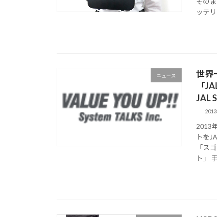
そのま
ッテリ 
世界
ニュース
「J
JAL 
201
201
トをJ
「スゴ
ト」 手