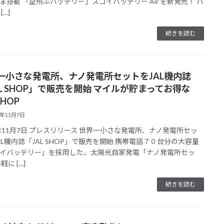
ま搭載 「空飛ぶバッテリー」スゴイバッテリー Air を新発売！ バ
[…]
続きを読む
一小さな発電所、ナノ発電所セットをJAL機内誌
AL SHOP」で販売を開始 マイルが貯まってお得な
SHOP
3年11月7日
3年11月7日 プレスリリース 世界一小さな発電所、ナノ発電所セッ
AL機内誌「JAL SHOP」で販売を開始 携帯電話７０台分の大容量
イバッテリー」を採用した、太陽光自家発電「ナノ発電所セッ
軽に […]
続きを読む