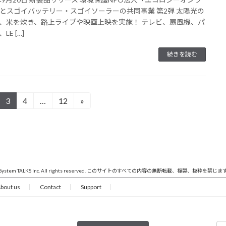
とスゴイバッテリー・スゴイソーラーの共同事業 第2弾 太陽光の
、米を炊き、路上ライブや映画上映を実施！ テレビ、扇風機、パ
LE […]
続きを読む
3
4
…
12
»
固
固
固
定
定
定
ペ
ペ
ペ
ー
ー
ー
ジ
ジ
ジ
 System TALKS Inc. All rights reserved. このサイトのすべての内容の無断転載、複製、抜粋を禁じま
bout us
Contact
Support