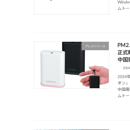
Win
ムトー
PM
プレスリリース
正式
中国
201
201
オン」
中国需
ムトーク