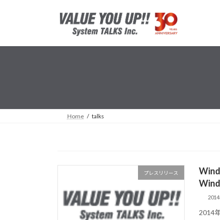
コ
ナ
ン
ビ
テ
ゲ
ン
ー
ツ
シ
へ
ョ
ス
ン
キ
に
ッ
移
プ
動
Home
talks
Win
プレスリリース
Win
201
2014