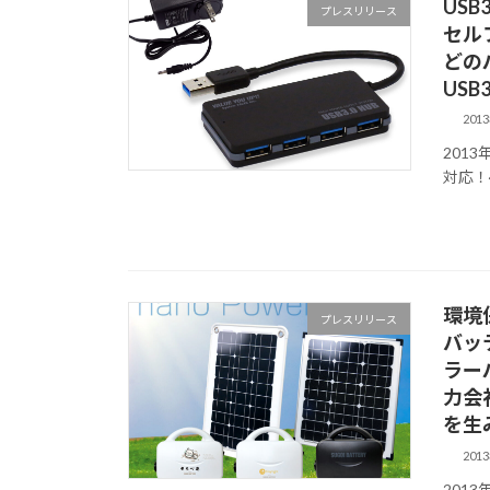
USB
プレスリリース
セル
どの
USB
201
201
対応！
環境
プレスリリース
バッ
ラー
力会
を生
201
201