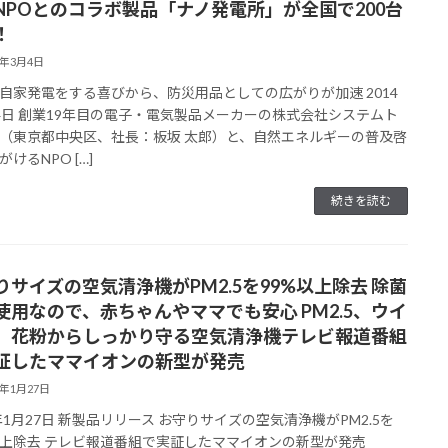
NPOとのコラボ製品「ナノ発電所」が全国で200台
！
4年3月4日
自家発電をする喜びから、防災用品としての広がりが加速 2014
4日 創業19年目の電子・電気製品メーカーの株式会社システムト
（東京都中央区、社長：板坂 太郎）と、自然エネルギーの普及啓
けるNPO […]
続きを読む
りサイズの空気清浄機がPM2.5を99%以上除去 除菌
使用なので、赤ちゃんやママでも安心 PM2.5、ウイ
、花粉からしっかり守る空気清浄機テレビ報道番組
証したママイオンの新型が発売
4年1月27日
4年1月27日 新製品リリース お守りサイズの空気清浄機がPM2.5を
以上除去 テレビ報道番組で実証したママイオンの新型が発売