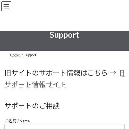
コ
ナ
ン
ビ
テ
ゲ
ン
ー
ツ
シ
へ
ョ
Support
ス
ン
キ
に
ッ
移
プ
動
Home
Support
旧サイトのサポート情報はこちら →
旧
サポート情報サイト
サポートのご相談
お名前 / Name