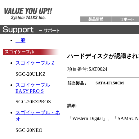
一般
ハードディスクが認識されない(
スゴイケーブル Z
項目番号
:SAT0024
SGC-20ULKZ
SATA-
IF150CM
該当
製品
:
スゴイケーブル
EASY PRO S
SGC-20EZPROS
詳細
:
スゴイケーブル・ネ
「Western Digital」、「S
オ
SGC-20NEO