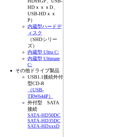
HDxxGP、USB-
HDｘｘｘD、
USB-HDｘｘ
P）
内蔵型ハードデ
ィスク
（SHDシリー
ズ）
内蔵型 Ultra C:
内蔵型 Ultimate
C:
その他ドライブ製品
USB1.1接続外付
型CD-R
（USB-
TRW644P）
外付型 SATA
接続
SATA-HD50DC
SATA-HD35DC
SATA-HDxxxD