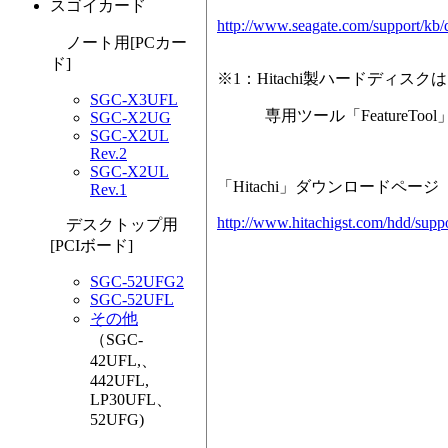
スゴイカード
http://www.seagate.com/support/kb/d
ノート用[PCカー
ド]
※1：Hitachi製ハードディ
SGC-X3UFL
専用ツール「FeatureTool
SGC-X2UG
SGC-X2UL
Rev.2
SGC-X2UL
「Hitachi」ダウンロードページ（「F
Rev.1
http://www.hitachigst.com/hdd/sup
デスクトップ用
[PCIボード]
SGC-52UFG2
SGC-52UFL
その他
（SGC-
42UFL,、
442UFL,
LP30UFL、
52UFG)