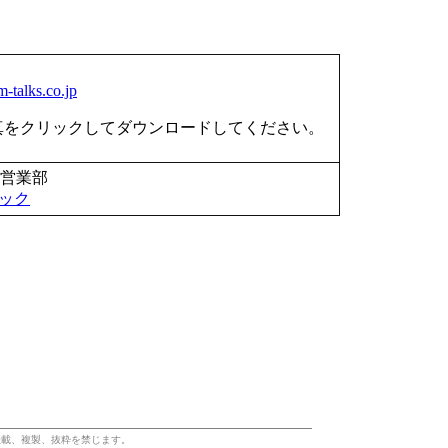
-talks.co.jp
真をクリックしてダウンロードしてください。
営業部
ック
載、複製、抜粋を禁じます。