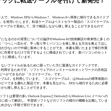
ブックに転送ケーブルを付けて新発売！
dows XPからWindows 7、Windows 8へ簡単に移行できるガイドブ
XP移行」を発売いたします。転送ケーブルはベストセラー製品の「スゴイケーブル
SBケーブルで直結して、目で確認しながら移し替えることができるもので
了になるのかの背景についての論評やWindows 8の技術解説や将来性に多くの
は「つべこべ言わず、手っ取り早くパソコンを移し替える方法を教えてほし
数が少ないので中綴じ製本にすることができ、本書を開いたままで移行作業
番に作業するだけで完了するように構成されています。新パソコンのセット
ように構成しています。
くないファイルがあるために困っていた方に最適なガイドブックです。
を利用するためです。ソフトウェアのインストールやネットワークの共有設
コピーができるのが「スゴイケーブル」です。
ルZ」を利用しています。「スゴイケーブルZ」はWindowsの標準画面の
ピーできる優れた製品です。本書を見ながら、XPから移行するために必要
ながら移し替えることができます。
トは要望の多いOutlook ExpressとOutlookからWindows Live メールへの
sの移行に絞って解説し、年賀状ソフトなどのソフトの移行の概略を記載していま
ため少ない手順で実行できます。