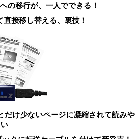
ws 7/8への移行が、一人でできる！
て直接移し替える、裏技！
とだけ
少ないページに凝縮されて読みや
すい