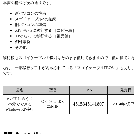
本書の構成は次の通りです。
新パソコンの準備
スゴイケーブルZの接続
旧パソコンの準備
XPから7,8に移行する ［コピー編］
XPから7,8に移行する ［復元編］
例外事例
その他
移行後もスゴイケーブルの機能はそのまま使用できますので、使い捨てに
なお、一括移行ソフトが内蔵されている「スゴイケーブルPROS+」もあ
です）
品名
型番
JAN
発売日
まだ間に合う！
SGC-20ULKZ-
4515345141807
25分でできる
2014年2月
25MIN
Windows XP移行