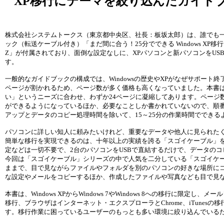
XP
移行にテーマを絞り込んだガイド
株式会社システムトークス（東京都中央区、社長：板坂太郎）は、誰でも一人で、Win
ック（転送ケーブル付き）「まだ間に合う！25分でできる Windows 
Z」が付属されており、面倒な設定なしに、XPパソコンと新パソコンをU
す。
一般的なガイドブックの構成では、Windowsの歴史やXPがなぜサポート終
ページが割かれるため、ページ数が多く価格も高くなっていました。本書
い」というニーズに合わせ、わずか24ページに凝縮してあります。ページ
ができるようになっているほか、必要なことしか書かれていないので、順
アップとデータのコピー処理時間を除いて、15～25分の作業時間でできる
パソコンに詳しい知人に頼みたいけれど、重要なデータや他人に見られた
簡単な移行を実現できるのは、十年以上の実績を誇る「スゴイケーブル」
定などは一切不要で、2台のパソコンをUSBで直結するだけで、データの
今回は「スゴイケーブル」シリーズの中で人気を二分している「スゴイケーブ
ままで、目で見ながらファイルやフォルダを別のパソコンの好きな場所にコ
な設定やメールをコピーするほか、作成したファイルや写真なども目で見
本書は、Windows XPからWindows 7やWindows 8への移行に限定し、メールソフ
移行、ブラウザはインターネット・エクスプローラとChrome、iTune
す。移行作業に困っているユーザーのもっとも多い環境に絞り込んでいる